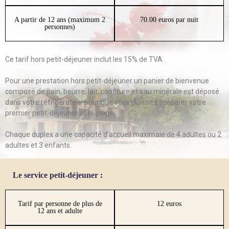
A partir de 12 ans (maximum 2
70.00 euros par nuit
personnes)
Ce tarif hors petit-déjeuner inclut les 15% de TVA .
Pour une prestation hors petit-déjeuner un panier de bienvenue
composé de pain, beurre, lait, confiture et eau minérale est déposé
dans votre réfrigérateur pour que vous puissiez préparer votre
premier petit-déjeuner côté plage.
Chaque duplex a une capacité d’accueil maximale de 4 adultes ou 2
adultes et 3 enfants.
Le service petit-déjeuner :
Tarif par personne de plus de
12 euros
12 ans et adulte